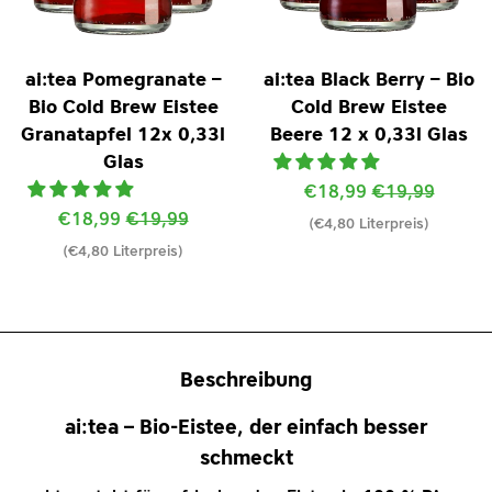
ai:tea Pomegranate –
ai:tea Black Berry – Bio
Bio Cold Brew Eistee
Cold Brew Eistee
Granatapfel 12x 0,33l
Beere 12 x 0,33l Glas
Glas
Sonderpreis
€18,99
Normaler
€19,99
Sonderpreis
€18,99
Normaler
€19,99
(€4,80 Literpreis)
Preis
(€4,80 Literpreis)
Preis
Beschreibung
ai:tea – Bio-Eistee, der einfach besser
schmeckt