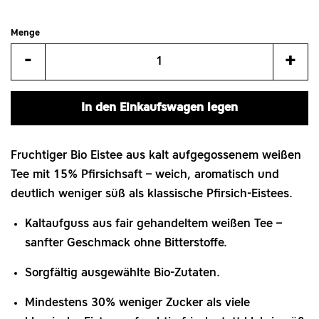
Menge
Artikelmenge
Art
-
+
um
um
eins
eins
In den Einkaufswagen legen
reduzieren
erh
Fruchtiger Bio Eistee aus kalt aufgegossenem weißen
Tee mit 15% Pfirsichsaft – weich, aromatisch und
deutlich weniger süß als klassische Pfirsich‑Eistees.
Kaltaufguss aus fair gehandeltem weißen Tee –
sanfter Geschmack ohne Bitterstoffe.
Sorgfältig ausgewählte Bio‑Zutaten.
Mindestens 30% weniger Zucker als viele