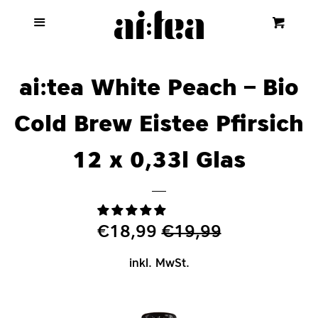
Start
Menu
Eink
Cl
ai:tea
ai:tea White Peach – Bio
YUNIQ
Cold Brew Eistee Pfirsich
12 x 0,33l Glas
HEIMAT
Website
Sonderpreis
€18,99
Normaler
€19,99
Preis
Einloggen
inkl. MwSt.
Account erstellen