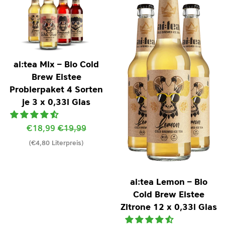
ai:tea Mix – Bio Cold
Brew Eistee
Probierpaket 4 Sorten
je 3 x 0,33l Glas
Sonderpreis
€18,99
Normaler
€19,99
(€4,80 Literpreis)
Preis
ai:tea Lemon – Bio
Cold Brew Eistee
Zitrone 12 x 0,33l Glas