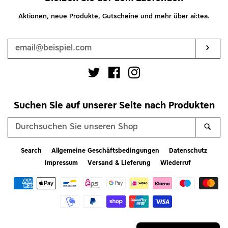
Aktionen, neue Produkte, Gutscheine und mehr über ai:tea.
Ihre
E-
Mail-
Abo
Adresse
Twitter
Facebook
Instagram
Suchen Sie auf unserer Seite nach Produkten
Durchsuchen
Suc
Sie
unseren
Search
Allgemeine Geschäftsbedingungen
Datenschutz
Shop
Impressum
Versand & Lieferung
Wiederruf
Zahlungsarten