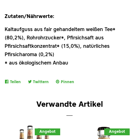
Zutaten/Nährwerte:
Kaltaufguss aus fair gehandeltem weißen Tee*
(80,2%), Rohrohrzucker*, Pfirsichsaft aus
Pfirsichsaftkonzentrat* (15,0%), natürliches
Pfirsicharoma (0,2%)
* aus ökologischem Anbau
Teilen
Auf
Twittern
Auf
Pinnen
Auf
Facebook
Twitter
Pinterest
teilen
twittern
pinnen
Verwandte Artikel
Angebot
Angebot