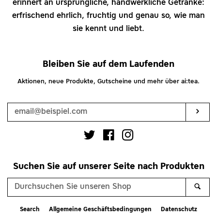
erinnert an ursprüngliche, handwerkliche Getränke:
erfrischend ehrlich, fruchtig und genau so, wie man
sie kennt und liebt.
Bleiben Sie auf dem Laufenden
Aktionen, neue Produkte, Gutscheine und mehr über ai:tea.
Ihre
E-
Mail-
Abo
Adresse
Twitter
Facebook
Instagram
Suchen Sie auf unserer Seite nach Produkten
Durchsuchen
Suc
Sie
unseren
Search
Allgemeine Geschäftsbedingungen
Datenschutz