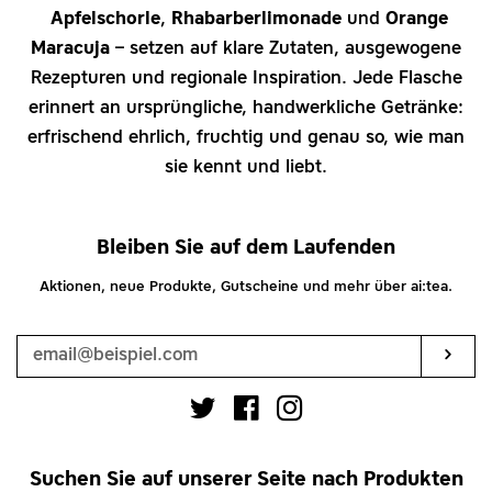
Apfelschorle
,
Rhabarberlimonade
und
Orange
Maracuja
– setzen auf klare Zutaten, ausgewogene
Rezepturen und regionale Inspiration. Jede Flasche
erinnert an ursprüngliche, handwerkliche Getränke:
erfrischend ehrlich, fruchtig und genau so, wie man
sie kennt und liebt.
Bleiben Sie auf dem Laufenden
Aktionen, neue Produkte, Gutscheine und mehr über ai:tea.
Ihre
E-
Mail-
Abo
Adresse
Twitter
Facebook
Instagram
Suchen Sie auf unserer Seite nach Produkten