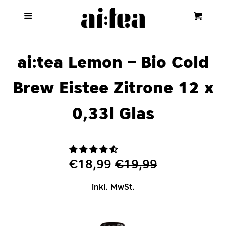
Start
Menu
Eink
Cl
ai:tea
ai:tea Lemon – Bio Cold
YUNIQ
Brew Eistee Zitrone 12 x
0,33l Glas
HEIMAT
Website
Sonderpreis
€18,99
Normaler
€19,99
Preis
Einloggen
inkl. MwSt.
Account erstellen