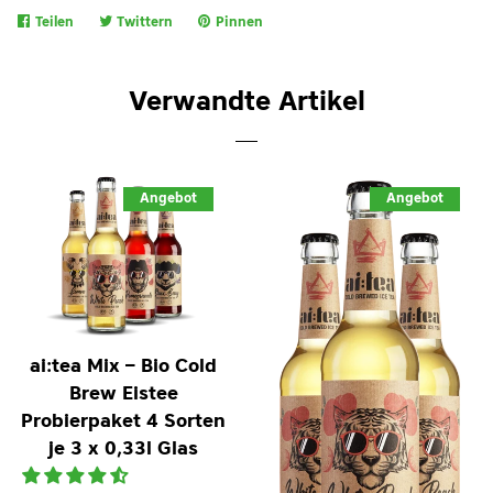
Teilen
Auf
Twittern
Auf
Pinnen
Auf
Facebook
Twitter
Pinterest
teilen
twittern
pinnen
Verwandte Artikel
Angebot
Angebot
ai:tea Mix – Bio Cold
Brew Eistee
Probierpaket 4 Sorten
je 3 x 0,33l Glas