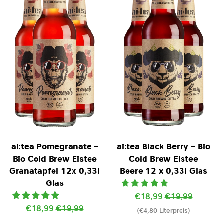
ai:tea Pomegranate –
ai:tea Black Berry – Bio
Bio Cold Brew Eistee
Cold Brew Eistee
Granatapfel 12x 0,33l
Beere 12 x 0,33l Glas
Glas
Sonderpreis
€18,99
Normaler
€19,99
Sonderpreis
€18,99
Normaler
€19,99
(€4,80 Literpreis)
Preis