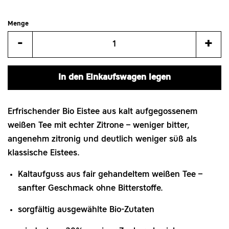
Menge
Artikelmenge
Art
-
+
um
um
eins
eins
In den Einkaufswagen legen
reduzieren
erh
Erfrischender Bio Eistee aus kalt aufgegossenem
weißen Tee mit echter Zitrone – weniger bitter,
angenehm zitronig und deutlich weniger süß als
klassische Eistees.
Kaltaufguss aus fair gehandeltem weißen Tee –
sanfter Geschmack ohne Bitterstoffe.
sorgfältig ausgewählte Bio‑Zutaten