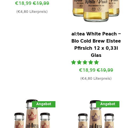
Sonderpreis
€18,99
Normaler
€19,99
(€4,80 Literpreis)
Preis
ai:tea White Peach –
Bio Cold Brew Eistee
Pfirsich 12 x 0,33l
Glas
Sonderpreis
€18,99
Normaler
€19,99
(€4,80 Literpreis)
Preis
Angebot
Angebot